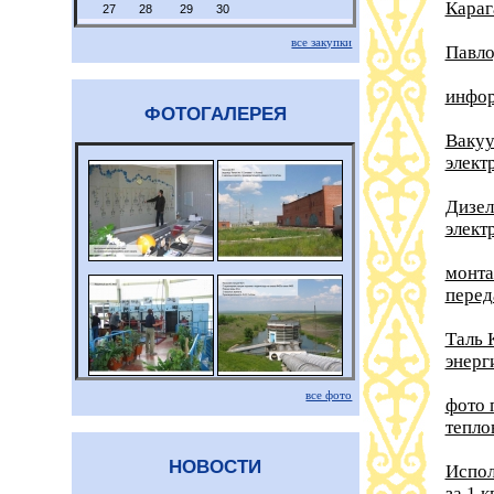
Караг
27
28
29
30
все закупки
Павло
инфор
ФОТОГАЛЕРЕЯ
Вакуу
элект
Дизел
элект
монта
перед
Таль 
энерг
все фото
фото 
тепло
НОВОСТИ
Испол
за 1 