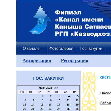
О канале
Фотогалерея
Гос. закупки
Авторизация
Регистрация
ФОТ
ГОС. ЗАКУПКИ
Март 2023
...>>
Пн
Вт
Ср
Чт
Пт
Сб
Вс
Насос
1
2
3
4
5
6
7
8
9
10
11
12
Рабоч
13
14
15
16
17
18
19
20
21
22
23
24
25
26