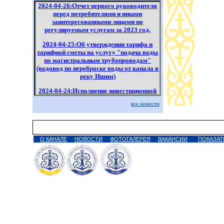
2024-04-26:Отчет первого руководителя
перед потребителями и иными
заинтересованными лицами по
регулируемым услугам за 2023 год.
2024-04-25:Об утверждении тарифа и
тарифной сметы на услугу "подача воды
по магистральным трубопроводам"
(водовод по переброске воды от канала в
реку Ишим)
2024-04-24:Исполнение инвестиционной
программы по регулируемым услугам за
все новости
1 квартал 2024 года
2024-04-22:Исполнение инвестиционной
программы по регулируемым услугам за
2023 год
О КАНАЛЕ
НОВОСТИ
ФОТОГАЛЕРЕЯ
ВАКАНСИИ
ПОКАЗАТ