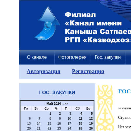
О канале
Фотогалерея
Гос. закупки
Авторизация
Регистрация
ГОС
ГОС. ЗАКУПКИ
Май 2024
...>>
закупки
Пн
Вт
Ср
Чт
Пт
Сб
Вс
1
2
3
4
5
Страни
6
7
8
9
10
11
12
13
14
15
16
17
18
19
Нет зак
20
21
22
23
24
25
26