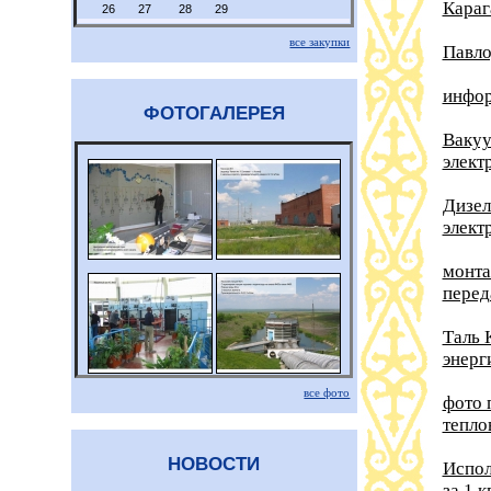
Караг
26
27
28
29
все закупки
Павло
инфор
ФОТОГАЛЕРЕЯ
Вакуу
элект
Дизел
элект
монта
перед
Таль 
энерг
все фото
фото 
тепло
НОВОСТИ
Испол
за 1 