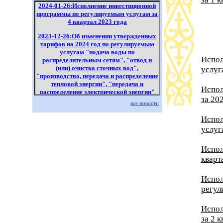
2024-01-26:Исполнение инвестиционной
программы по регулируемым услугам за
4 квартал 2023 года
2023-12-26:Об изменении утвержденных
тарифов на 2024 год по регулируемым
услугам "подача воды по
Испол
распределительным сетям", "отвод и
(или) очистка сточных вод",
услуг
"производство, передача и распределение
тепловой энергии", "передача и
Испол
распределение электрической энергии"
за 20
все новости
2023-10-24:Исполнение инвестиционной
программы по регулируемым услугам за
Испол
3 квартал 2023 года
услуг
2023-09-14:О проведении работ по
утверждению тарифа и тарифной сметы
Испол
на 2024-2028 годы по подаче воды по
кварт
каналу и о рациональном использовании
водных ресурсов
Испол
регул
Испол
за 2 