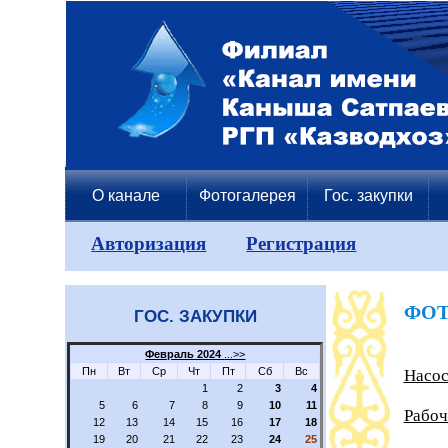
О канале
Фотогалерея
Гос. закупки
Авторизация
Регистрация
ФОТ
ГОС. ЗАКУПКИ
Февраль 2024
...>>
Пн
Вт
Ср
Чт
Пт
Сб
Вс
Насос
1
2
3
4
5
6
7
8
9
10
11
Рабоч
12
13
14
15
16
17
18
19
20
21
22
23
24
25