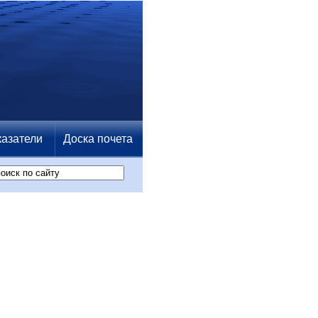
азатели
Доска почета