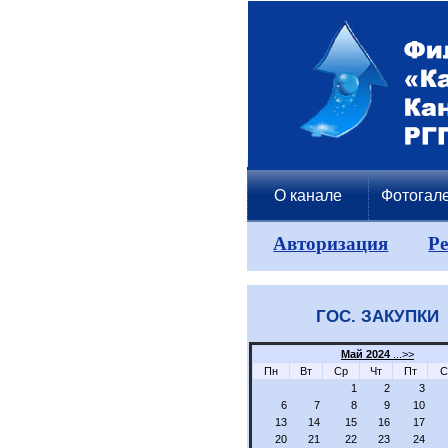
О канале
Фотогал
Авторизация
Р
ГОС. ЗАКУПКИ
Май 2024
...>>
Пн
Вт
Ср
Чт
Пт
С
1
2
3
6
7
8
9
10
13
14
15
16
17
20
21
22
23
24