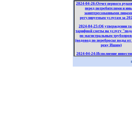
2024-04-26:Отчет первого руко
перед потребителями и ин
заинтересованными лицам
регулируемым услугам за 202
2024-04-25:Об утверждении т
тарифной сметы на услугу "под
по магистральным трубопро
(водовод по переброске воды от
реку Ишим)
2024-04-24:Исполнение инвест
программы по регулируемым ус
1 квартал 2024 года
2024-04-22:Исполнение инвест
программы по регулируемым ус
2023 год