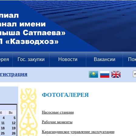
ерея
Гос. закупки
Новости
Вакансии
Пок
егистрация
ФОТОГАЛЕРЕЯ
Насосные станции
б
Вс
4
5
Рабочие моменты
11
12
18
19
Карагандинское управление эксплуатации
25
26