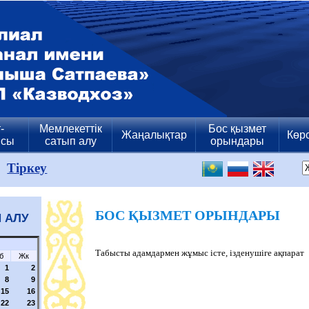
-
Мемлекеттік
Бос қызмет
Жаңалықтар
Көр
ясы
сатып алу
орындары
Тіркеу
БОС ҚЫЗМЕТ ОРЫНДАРЫ
 АЛУ
Табысты адамдармен жұмыс істе, ізденушіге ақпарат
б
Жк
1
2
8
9
15
16
22
23