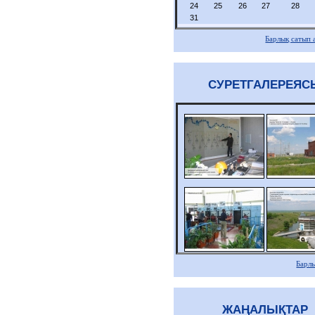
24
25
26
27
28
31
Барлық сатып 
СУРЕТГАЛЕРЕЯС
Барл
ЖАҢАЛЫҚТАР