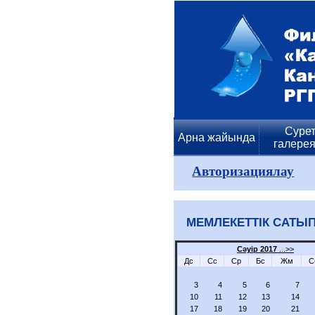
Сурет
Арна жайында
галере
Авторизациялау
МЕМЛЕКЕТТІК САТЫП
Сәуір 2017
...>>
Дс
Сс
Ср
Бс
Жм
С
3
4
5
6
7
10
11
12
13
14
17
18
19
20
21