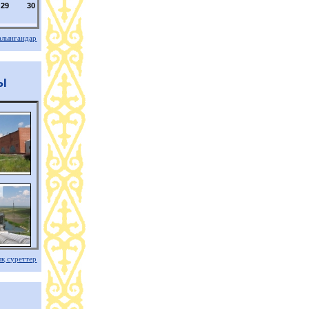
29
30
алынғандар
Ы
ық суреттер