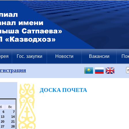
ерея
Гос. закупки
Новости
Вакансии
Пок
егистрация
ДОСКА ПОЧЕТА
б
Вс
6
7
13
14
20
21
27
28