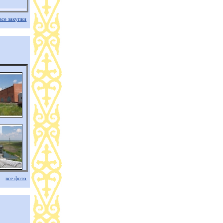
все закупки
все фото