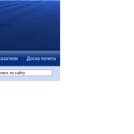
азатели
Доска почета