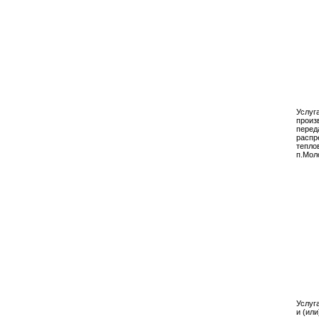
Услуг
произ
перед
распр
тепло
п.Мол
Услуг
и (или