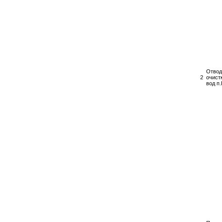
Отвод 
2
очист
вод п