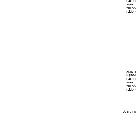
распр
элект
энерг
п.Мол
Услуг
и (или
распр
элект
энерг
п.Мол
Всего п
Павлод