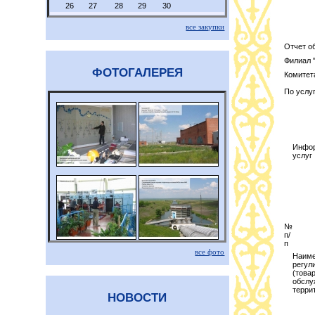
26
27
28
29
30
все закупки
Отчет о
Филиал
ФОТОГАЛЕРЕЯ
Комитет
По услуг
Инфор
услуг
№
п/
п
все фото
Наиме
регул
(товар
обслу
терри
НОВОСТИ