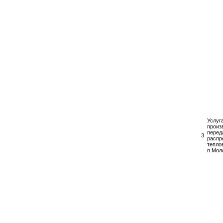
Услуг
произ
перед
3
распр
тепло
п.Мол