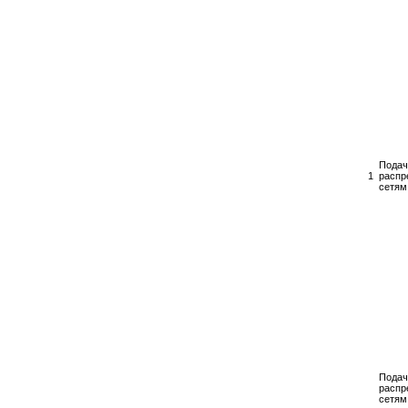
Подач
1
распр
сетям
Подач
распр
сетям