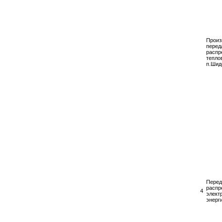
Произ
перед
распр
тепло
п.Шид
Перед
распр
4
элект
энерг