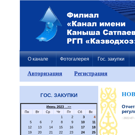
О канале
Фотогалерея
Гос. закупки
Авторизация
Регистрация
НО
ГОС. ЗАКУПКИ
Отчет
Июнь 2023
...>>
регул
Пн
Вт
Ср
Чт
Пт
Сб
Вс
1
2
3
4
::2022-07-
5
6
7
8
9
10
11
12
13
14
15
16
17
18
19
20
21
22
23
24
25