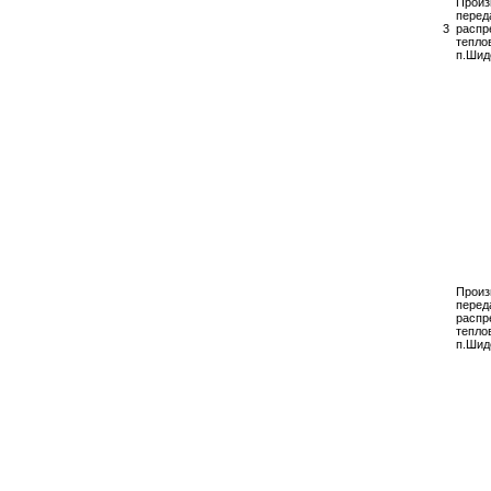
Произ
перед
3
распр
тепло
п.Шид
Произ
перед
распр
тепло
п.Шид