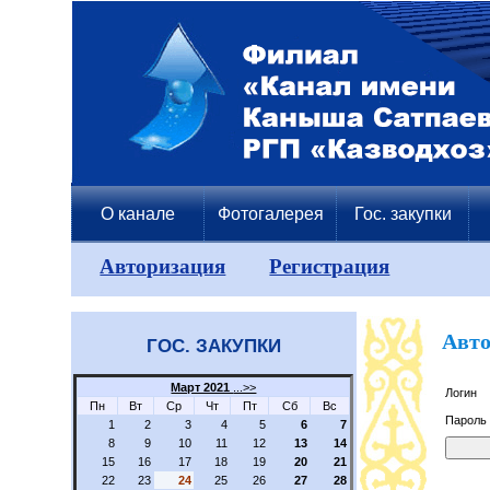
О канале
Фотогалерея
Гос. закупки
Авторизация
Регистрация
Авто
ГОС. ЗАКУПКИ
Март 2021
...>>
Логин
Пн
Вт
Ср
Чт
Пт
Сб
Вс
Пароль
1
2
3
4
5
6
7
8
9
10
11
12
13
14
15
16
17
18
19
20
21
22
23
24
25
26
27
28