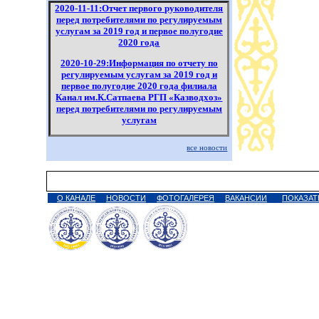
2020-11-11:Отчет первого руководителя
перед потребителями по регулируемым
услугам за 2019 год и первое полугодие
2020 года
2020-10-29:Информация по отчету по
регулируемым услугам за 2019 год и
первое полугодие 2020 года филиала
Канал им.К.Сатпаева РГП «Казводхоз»
перед потребителями по регулируемым
услугам
2020-07-29:Отчет об исполнении
все новости
тарифной сметы на услугу по подаче
воды по распределительным сетям
Карагандинское управление
эксплуатации
О КАНАЛЕ
НОВОСТИ
ФОТОГАЛЕРЕЯ
ВАКАНСИИ
ПОКАЗАТ
2020-07-29:Информация о ходе
исполнения инвестиционной программы
за 1 полугодие 2020 года