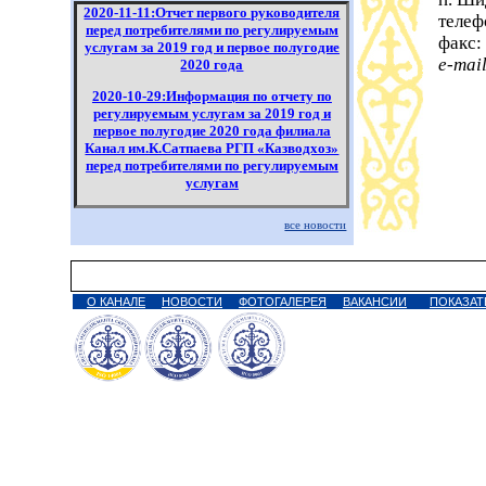
2020-11-11:Отчет первого руководителя
телеф
перед потребителями по регулируемым
факс:
услугам за 2019 год и первое полугодие
e-mai
2020 года
2020-10-29:Информация по отчету по
регулируемым услугам за 2019 год и
первое полугодие 2020 года филиала
Канал им.К.Сатпаева РГП «Казводхоз»
перед потребителями по регулируемым
услугам
2020-07-29:Отчет об исполнении
все новости
тарифной сметы на услугу по подаче
воды по распределительным сетям
Карагандинское управление
эксплуатации
О КАНАЛЕ
НОВОСТИ
ФОТОГАЛЕРЕЯ
ВАКАНСИИ
ПОКАЗАТ
2020-07-29:Информация о ходе
исполнения инвестиционной программы
за 1 полугодие 2020 года