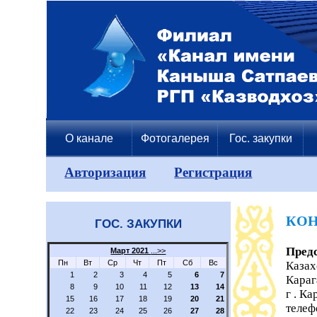
О канале
Фотогалерея
Гос. закупки
Авторизация
Регистрация
КОН
ГОС. ЗАКУПКИ
Пред
Март 2021
...>>
Пн
Вт
Ср
Чт
Пт
Сб
Вс
Казах
1
2
3
4
5
6
7
Караг
8
9
10
11
12
13
14
г . Ка
15
16
17
18
19
20
21
телеф
22
23
24
25
26
27
28