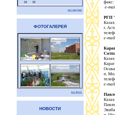
факс:
29
30
e-mai
все закупки
РГП 
Казах
ФОТОГАЛЕРЕЯ
г. Ас
телеф
e-mai
Кара
Сатп
Казах
Караг
Осака
п. Мо
телеф
e-mai
все фото
Павл
Казах
Павло
НОВОСТИ
Экиба
п. Ши