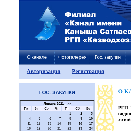
О канале
Фотогалерея
Гос. закупки
Авторизация
Регистрация
О К
ГОС. ЗАКУПКИ
Январь 2021
...>>
РГП 
Пн
Вт
Ср
Чт
Пт
Сб
Вс
водо
1
2
3
4
5
6
7
8
9
10
хозяй
11
12
13
14
15
16
17
18
19
20
21
22
23
24