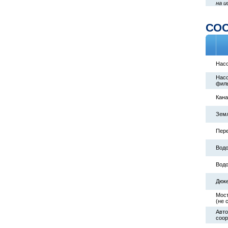
на и
СО
Насо
Насо
филь
Кан
Зем
Пер
Водо
Водо
Дюк
Мост
(не 
Авто
соо