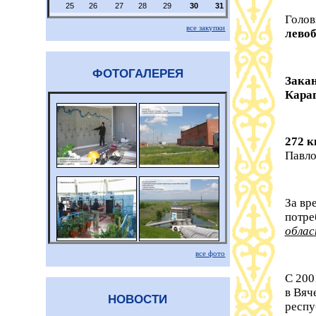
25
26
27
28
29
30
31
Голов
все закупки
левоб
ФОТОГАЛЕРЕЯ
Закан
Караг
272 к
Павло
За вр
потре
облас
все фото
С 200
в Вяч
НОВОСТИ
респу