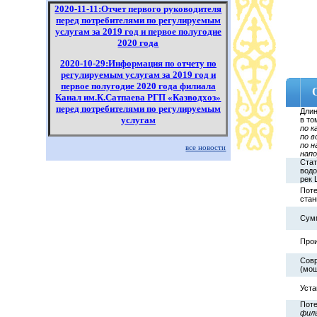
2020-11-11:Отчет первого руководителя
перед потребителями по регулируемым
услугам за 2019 год и первое полугодие
2020 года
2020-10-29:Информация по отчету по
регулируемым услугам за 2019 год и
первое полугодие 2020 года филиала
Канал им.К.Сатпаева РГП «Казводхоз»
перед потребителями по регулируемым
Длин
услугам
в то
по к
по в
2020-07-29:Отчет об исполнении
по н
все новости
тарифной сметы на услугу по подаче
напо
воды по распределительным сетям
Стат
водо
Карагандинское управление
рек 
эксплуатации
Поте
стан
2020-07-29:Информация о ходе
исполнения инвестиционной программы
Сум
за 1 полугодие 2020 года
Прои
Совр
(мощ
Уста
Поте
фил