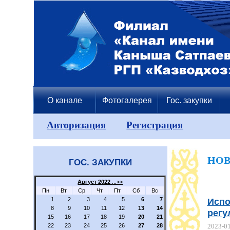
О канале
Фотогалерея
Гос. закупки
Авторизация
Регистрация
НО
ГОС. ЗАКУПКИ
Август 2022
...>>
Пн
Вт
Ср
Чт
Пт
Сб
Вс
Испо
1
2
3
4
5
6
7
8
9
10
11
12
13
14
регу
15
16
17
18
19
20
21
22
23
24
25
26
27
28
2023-0