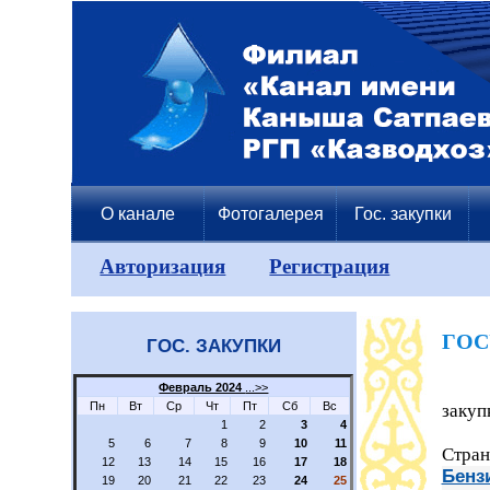
О канале
Фотогалерея
Гос. закупки
Авторизация
Регистрация
ГОС
ГОС. ЗАКУПКИ
Февраль 2024
...>>
Пн
Вт
Ср
Чт
Пт
Сб
Вс
закуп
1
2
3
4
5
6
7
8
9
10
11
Стран
12
13
14
15
16
17
18
Бенз
19
20
21
22
23
24
25