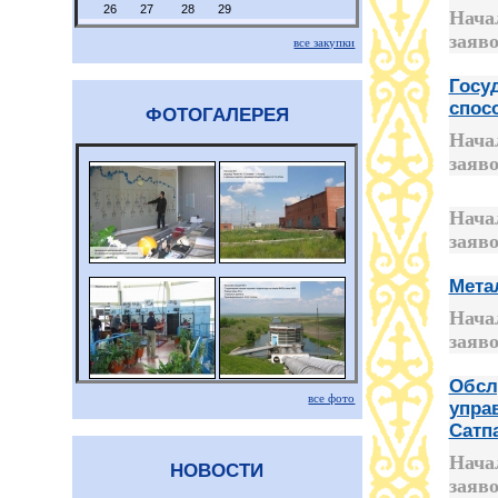
26
27
28
29
Нача
заяво
все закупки
Госу
спос
ФОТОГАЛЕРЕЯ
Нача
заяво
Нача
заяво
Мета
Нача
заяво
Обсл
все фото
упра
Сатп
Нача
НОВОСТИ
заяво