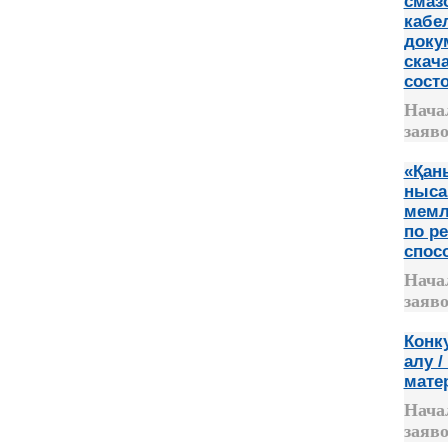
смаз
кабе
доку
скач
состо
Нача
заяво
«Қан
ныса
мемл
по р
спос
Нача
заяво
Конк
алу 
мате
Нача
заяво