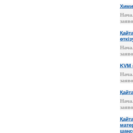
Хими
Нача
заяво
Қайт
өткіз
Нача
заяво
KVM 
Нача
заяво
Қайт
Нача
заяво
Қайт
мате
шаңс