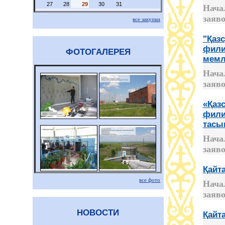
27
28
29
30
31
Нача
заяво
все закупки
"Қаз
фили
ФОТОГАЛЕРЕЯ
мемл
Нача
заяво
«Қаз
фили
тасы
Нача
заяво
Қайт
все фото
Нача
заяво
НОВОСТИ
Қайт