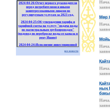
Нача
2024-04-26:Отчет первого руководителя
заяво
перед потребителями и иными
заинтересованными лицами по
регулируемым услугам за 2023 год.
Мөр 
2024-04-25:Об утверждении тарифа и
Нача
тарифной сметы на услугу "подача воды
заяво
по магистральным трубопроводам"
(водовод по переброске воды от канала в
реку Ишим)
Мойы
2024-04-24:Исполнение инвестиционной
Нача
программы по регулируемым услугам за
заяво
все новости
1 квартал 2024 года
2024-04-22:Исполнение инвестиционной
Қайт
программы по регулируемым услугам за
2023 год
Нача
заяво
Қайт
ның 
бақы
Нача
заяво