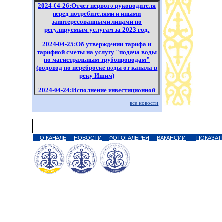
2024-04-26:Отчет первого руководителя
перед потребителями и иными
заинтересованными лицами по
регулируемым услугам за 2023 год.
2024-04-25:Об утверждении тарифа и
тарифной сметы на услугу "подача воды
по магистральным трубопроводам"
(водовод по переброске воды от канала в
реку Ишим)
2024-04-24:Исполнение инвестиционной
программы по регулируемым услугам за
все новости
1 квартал 2024 года
2024-04-22:Исполнение инвестиционной
программы по регулируемым услугам за
2023 год
О КАНАЛЕ
НОВОСТИ
ФОТОГАЛЕРЕЯ
ВАКАНСИИ
ПОКАЗАТ