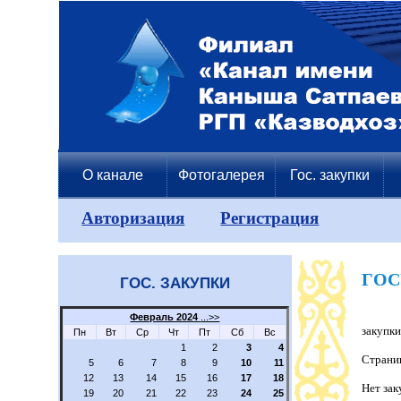
О канале
Фотогалерея
Гос. закупки
Авторизация
Регистрация
ГОС
ГОС. ЗАКУПКИ
Февраль 2024
...>>
закупки
Пн
Вт
Ср
Чт
Пт
Сб
Вс
1
2
3
4
Страни
5
6
7
8
9
10
11
12
13
14
15
16
17
18
Нет зак
19
20
21
22
23
24
25