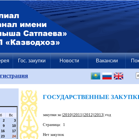
ерея
Гос. закупки
Новости
Вакансии
Пок
егистрация
ГОСУДАРСТВЕННЫЕ ЗАКУПК
закупки за:
|2010|
|2011|
|2012|
|2013|
год
б
Вс
2
3
Страница: 1
9
10
16
17
Нет закупок
23
24