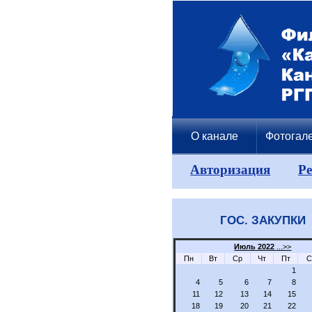
О канале
Фотогал
Авторизация
Р
ГОС. ЗАКУПКИ
Июль 2022
...>>
Пн
Вт
Ср
Чт
Пт
С
1
4
5
6
7
8
11
12
13
14
15
18
19
20
21
22