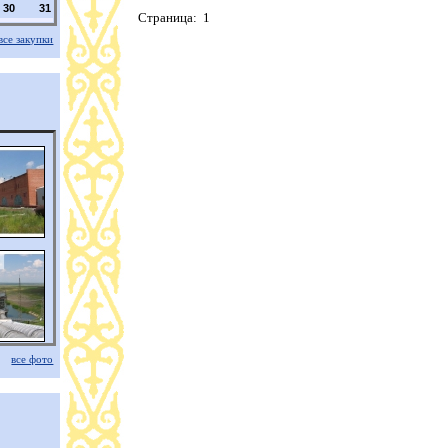
30
31
Страница: 1
все закупки
все фото