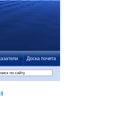
азатели
Доска почета
И