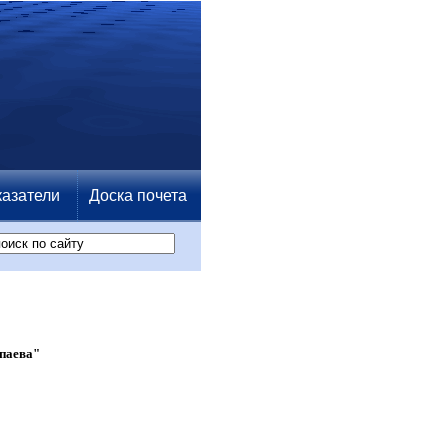
азатели
Доска почета
паева"