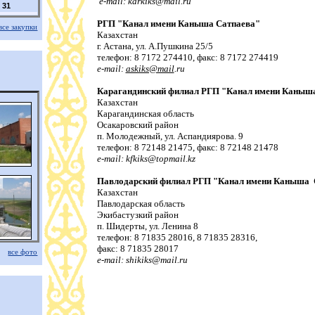
e-mail:
karkiks@mail.ru
31
РГП "Канал имени Каныша Сатпаева"
все закупки
Казахстан
г. Астана, ул. А.Пушкина 25/5
телефон: 8 7172 274410, факс: 8 7172 274419
e-mail:
askiks@mail
.ru
Карагандинский филиал РГП "Канал имени Каныш
Казахстан
Карагандинская область
Осакаровский район
п. Молодежный, ул. Аспандиярова. 9
телефон: 8 72148 21475, факс: 8 72148 21478
e-mail:
kfkiks@topmail.kz
Павлодарский филиал РГП "Канал имени Каныша
Казахстан
Павлодарская область
Экибастузкий район
п. Шидерты, ул. Ленина 8
телефон: 8 71835 28016, 8 71835 28316,
факс: 8 71835 28017
все фото
e-mail:
shikiks@mail.ru