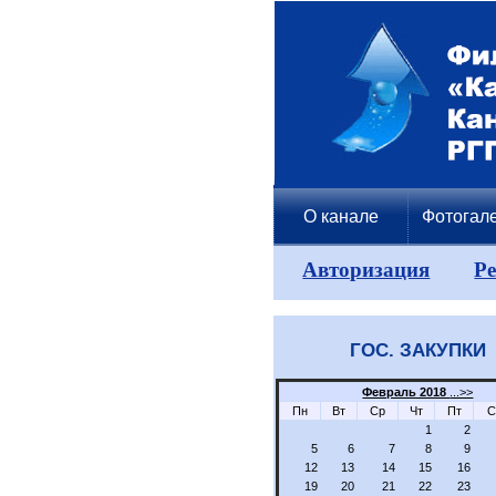
О канале
Фотогал
Авторизация
Р
ГОС. ЗАКУПКИ
Февраль 2018
...>>
Пн
Вт
Ср
Чт
Пт
С
1
2
5
6
7
8
9
12
13
14
15
16
19
20
21
22
23