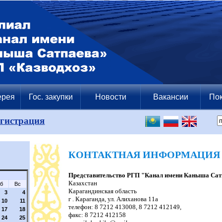
ерея
Гос. закупки
Новости
Вакансии
Пок
егистрация
КОНТАКТНАЯ ИНФОРМАЦИЯ
Представительство РГП "Канал имени Каныша Сат
Казахстан
б
Вс
Карагандинская область
3
4
г . Караганда, ул. Алиханова 11а
10
11
телефон: 8 7212 413008, 8 7212 412149,
17
18
факс: 8 7212 412158
24
25