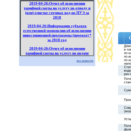
2019-04-26:Отчет об исполнении
тарифной сметы на услугу по отводу и
(или) очистке сточных вод по ПУЭ за
2018
2019-04-26:Информация субъекта
естественной монополии об исполнении
инвестиционной программы (проекта) *
за 2018 год
Длин
2019-04-26:Отчет об исполнении
в то
тарифной сметы на услугу по подаче
по к
по в
воды по распределительным сетям по
по н
все новости
ПУЭ за 2018
напо
Стат
2019-04-26:Отчет об исполнении
водо
рек 
тарифной сметы на услугу по
Поте
производству, передаче и распределению
стан
тепловой энергии по ПУЭ за 2018
Сум
Прои
Совр
(мощ
Уста
Поте
фил