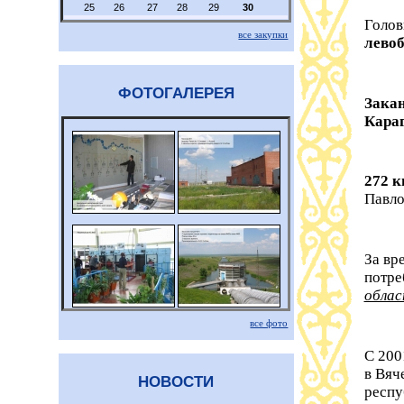
25
26
27
28
29
30
Голов
все закупки
левоб
ФОТОГАЛЕРЕЯ
Закан
Караг
272 к
Павло
За вр
потре
облас
все фото
С 200
в Вяч
НОВОСТИ
респу