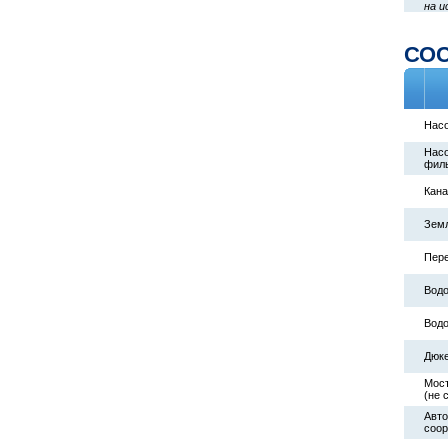
на и
СО
Насо
Насо
филь
Кан
Зем
Пер
Водо
Водо
Дюк
Мост
(не 
Авто
соо