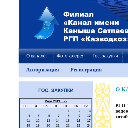
О канале
Фотогалерея
Гос. закупки
Авторизация
Регистрация
О К
ГОС. ЗАКУПКИ
Март 2019
...>>
РГП 
Пн
Вт
Ср
Чт
Пт
Сб
Вс
водо
1
2
3
4
5
6
7
8
9
10
хозяй
11
12
13
14
15
16
17
18
19
20
21
22
23
24