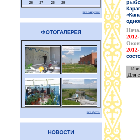
рыбо
26
27
28
29
Кара
все закупки
«Кан
одно
Нача
ФОТОГАЛЕРЕЯ
2012-
Окон
2012-
сост
Изв
Для 
все фото
НОВОСТИ