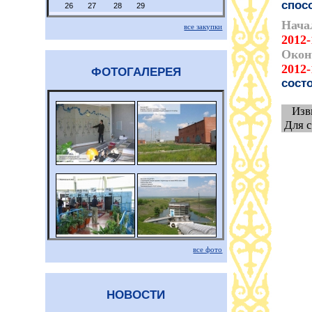
спос
26
27
28
29
Нача
все закупки
2012-
Окон
2012-
ФОТОГАЛЕРЕЯ
сост
Изв
Для 
все фото
НОВОСТИ