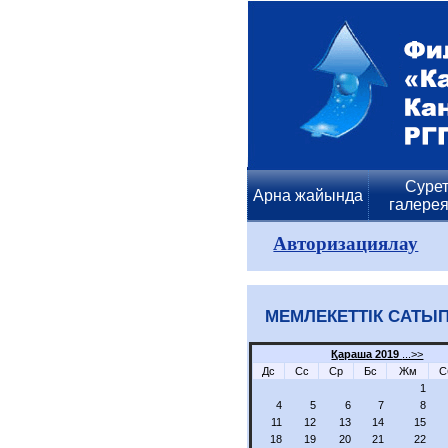
Сурет
Арна жайында
галере
Авторизациялау
МЕМЛЕКЕТТІК САТЫП
Қараша 2019
...>>
Дс
Сс
Ср
Бс
Жм
С
1
4
5
6
7
8
11
12
13
14
15
18
19
20
21
22