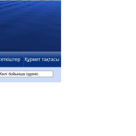
сеткіштер
Құрмет тақтасы