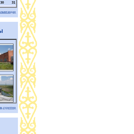
30
31
алынғандар
Ы
ық суреттер