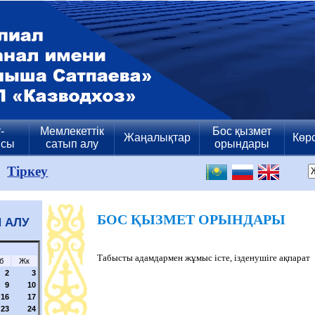
-
Мемлекеттік
Бос қызмет
Жаңалықтар
Көр
ясы
сатып алу
орындары
Тіркеу
БОС ҚЫЗМЕТ ОРЫНДАРЫ
 АЛУ
Табысты адамдармен жұмыс істе, ізденушіге ақпарат
б
Жк
2
3
9
10
16
17
23
24