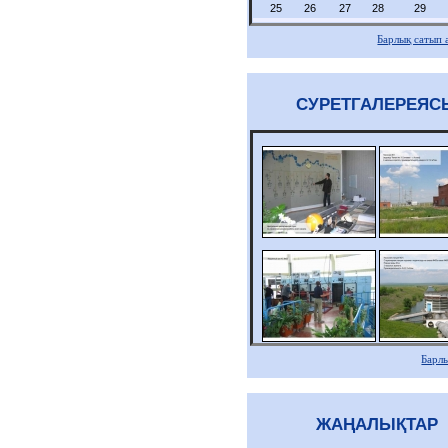
25
26
27
28
29
Барлық сатып 
СУРЕТГАЛЕРЕЯС
Барл
ЖАҢАЛЫҚТАР