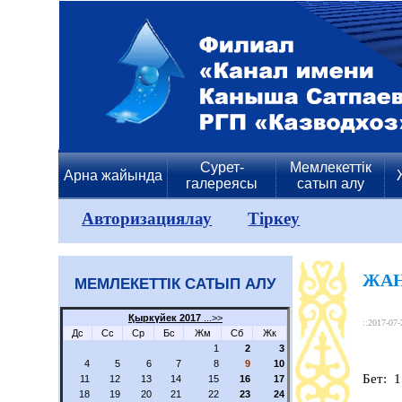
Сурет-
Мемлекеттік
Арна жайында
галереясы
сатып алу
Авторизациялау
Тіркеу
ЖА
МЕМЛЕКЕТТІК САТЫП АЛУ
Қыркүйек 2017
...>>
::2017-07-
Дс
Сс
Ср
Бс
Жм
Сб
Жк
1
2
3
4
5
6
7
8
9
10
Бет: 
11
12
13
14
15
16
17
18
19
20
21
22
23
24