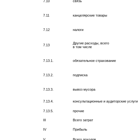
7.10
связь
7.11
канцелярские товары
7.12
налоги
Другие расходы, всего
7.13
в том числе
7.13.1.
обязательное страхование
7.13.2.
подписка
7.13.3.
вывоз мусора
7.13.4.
консультационные и аудиторские услуги
7.13.5.
прочие
III
Всего затрат
IV
Прибыль
V
Всего доходов