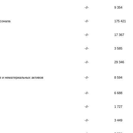
-//-
9 354
рсонала
-//-
175 421
-//-
17 367
-//-
3 585
-//-
29 346
в и нематериальных активов
-//-
8 594
-//-
6 688
-//-
1 727
-//-
3 449