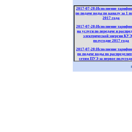
2017-07-28:Исполнение тарифн
по подаче воды по каналу за 1 
2017 года
2017-07-28:Исполнение тарифн
на услуги по передаче и распр
электрической энергии КУЭ 
полугодие 2017 года
2017-07-28:Исполнение тарифн
по подаче воды по распредели
сетям ПУЭ за первое полугод
года
2017-07-28:Исполнение тарифн
по отводу и (или) очистке сточ
ПУЭ за 1 полугодие 2017 г