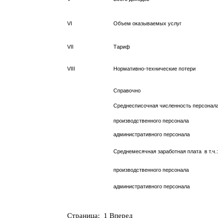
VI
Объем оказываемых услуг
VII
Тариф
VIII
Нормативно-технические потери
Справочно
Среднесписочная численность персонала, 
производственного персонала
административного персонала
Среднемесячная заработная плата в т.ч.:
производственного персонала
административного персонала
Страница: 1
Вперед