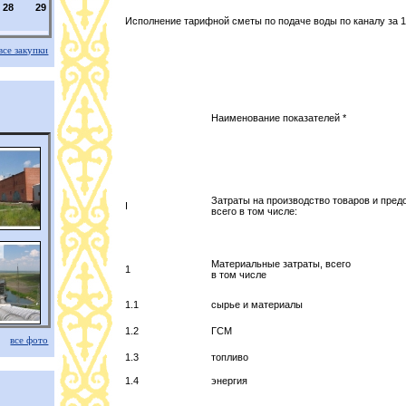
28
29
Исполнение тарифной сметы по подаче воды по каналу за 1
все закупки
Наименование показателей *
Затраты на производство товаров и предо
I
всего в том числе:
Материальные затраты, всего
1
в том числе
1.1
сырье и материалы
1.2
ГСМ
все фото
1.3
топливо
1.4
энергия