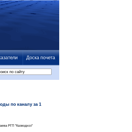
азатели
Доска почета
оды по каналу за 1
аева РГП "Казводхоз"