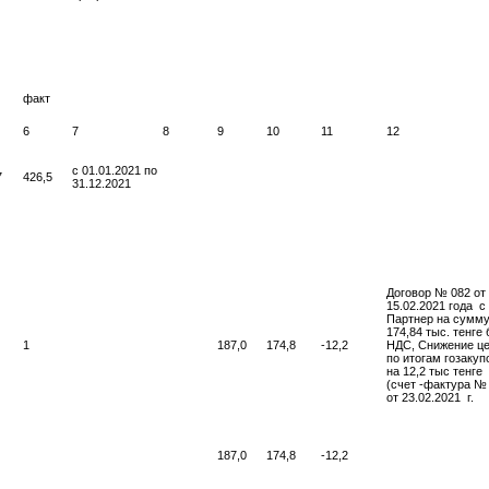
факт
6
7
8
9
10
11
12
с 01.01.2021 по
7
426,5
31.12.2021
Договор № 082 от
15.02.2021 года с
Партнер на сумм
174,84 тыс. тенге 
1
187,0
174,8
-12,2
НДС,
Снижение ц
по итогам гозакуп
на 12,2 тыс тенге
(счет -фактура №
от 23.02.2021 г.
187,0
174,8
-12,2