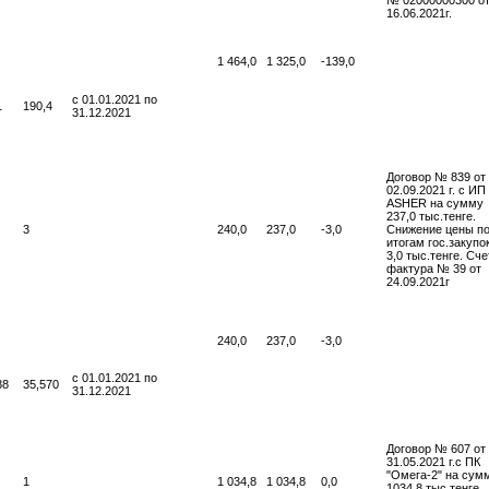
16.06.2021г.
1 464,0
1 325,0
-139,0
с 01.01.2021 по
1
190,4
31.12.2021
Договор № 839 от
02.09.2021 г. с ИП
ASHER на сумму
237,0 тыс.тенге.
3
240,0
237,0
-3,0
Снижение цены п
итогам гос.закупо
3,0 тыс.тенге. Сче
фактура № 39 от
24.09.2021г
240,0
237,0
-3,0
с 01.01.2021 по
88
35,570
31.12.2021
Договор № 607 от
31.05.2021 г.с ПК
"Омега-2" на сум
1
1 034,8
1 034,8
0,0
1034,8 тыс.тенге.