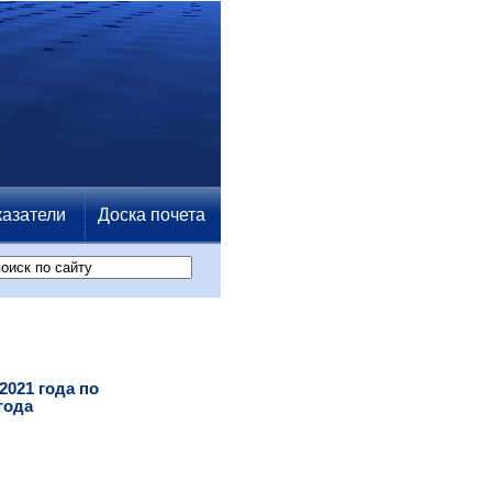
азатели
Доска почета
021 года по
года