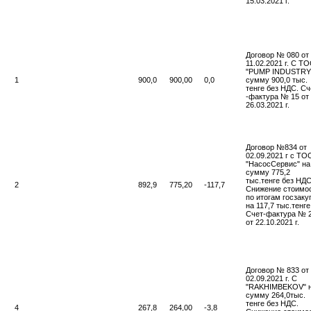
15.03.2021 г.
Договор № 080 от
11.02.2021 г. С Т
"PUMP INDUSTRY"
1
900,0
900,00
0,0
сумму 900,0 тыс.
тенге без НДС. Сч
-фактура № 15 от
26.03.2021 г.
Договор №834 от
02.09.2021 г с ТО
"НасосСервис" на
сумму 775,2
тыс.тенге без НДС
2
892,9
775,20
-117,7
Снижение стоимо
по итогам госзаку
на 117,7 тыс.тенге
Счет-фактура № 
от 22.10.2021 г.
Договор № 833 от
02.09.2021 г. С
"RAKHIMBEKOV" 
сумму 264,0тыс.
тенге без НДС.
4
267,8
264,00
-3,8