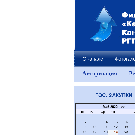
О канале
Фотогал
Авторизация
Р
ГОС. ЗАКУПКИ
Май 2022
...>>
Пн
Вт
Ср
Чт
Пт
С
2
3
4
5
6
9
10
11
12
13
16
17
18
19
20