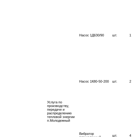
Насос 1Д630/90
шт.
1
Насос 1К80-50-200
шт.
2
Услуга по
производству,
передаче и
распределению
тепловой энергии
п.Молодежный
Вибратор
шт.
4