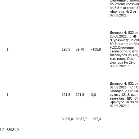
Снижение стоимо
по итогам госзаку
на 3,8 тыс.тенге. 
-фактура № 2 от
07.09.2021 г.
Договор № 832 от
25.08.2021 г с ИП
"НурАхмед" на с
59,7 тыс.тенге без
НДС.Снижение
1
195,5
59,70
-135,8
стоимости по ито
госзакупок на 135
тыс.тенге. Счет-
фактура № 29 от
06.09.2021 г.
Договор № 831 от
01.09.2021 г. С Т
"Жолдас-2000" на
1
121,8
121,8
0,0
сумму 121,8 тыс.
тенге без НДС. Сч
-фактура № 30 от
02.09.2021 г.
3 295,0
3 037,7
-257,3
1,0
63021,0