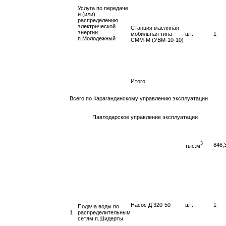
Услуга по передаче
и (или)
распределению
электрической
Станция масляная
энергии
мобильная типа
шт.
1
п.Молодежный
СММ-М (УВМ-10-10)
Итого:
Всего по Карагандинскому управлению эксплуатации
Павлодарское управление эксплуатации
3
846,
тыс.м
Насос Д 320-50
шт.
1
Подача воды по
1
распределительным
сетям п.Шидерты