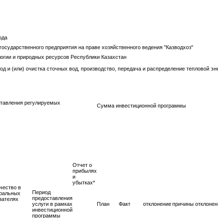
ода
иканского государственного предприятия на праве хозяйственного в
огии и природных ресурсов Республики Казахстан
д и (или) очистка сточных вод, производство, передача и распределение тепловой эне
тавления регулируемых
Сумма инвестиционной программы
Отчет о
прибылях
и
убытках*
чество в
Период
ральных
предоставления
зателях
услуги в рамках
План
Факт
отклонение
причины отклонен
инвестиционной
программы