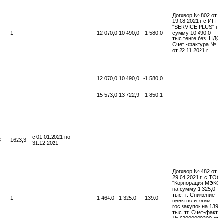
Договор № 802 от
19.08.2021 г с ИП
"SERVICE PLUS" 
1
12 070,0
10 490,0
-1 580,0
сумму 10 490,0
тыс.тенге без НД
Счет -фактура № 
от 22.11.2021 г.
12 070,0
10 490,0
-1 580,0
15 573,0
13 722,9
-1 850,1
с 01.01.2021 по
3
1623,3
31.12.2021
Договор № 482 от
29.04.2021 г. с Т
"Корпорация МЭК
на сумму 1 325,0
тыс.тг. Снижение
1
1 464,0
1 325,0
-139,0
цены по итогам
гос.закупок на 139
тыс. тг. Счет-фак
№ 02000000300 о