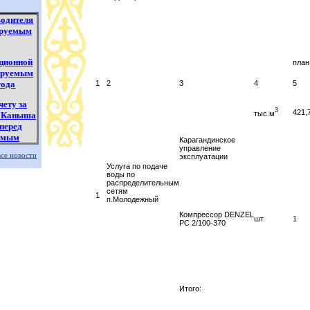
водителя
ируемым
иционной
план
лируемым
года
1
2
3
4
5
чету за
3
421,
тыс.м
и Каныша
перед
уемым
Карагандинское
управление
все новости
эксплуатации
Услуга по подаче
ении
воды по
ы по
распределительным
21 год
сетям
1
п.Молодежный
Компрессор DENZEL
шт.
1
PC 2/100-370
Итого: