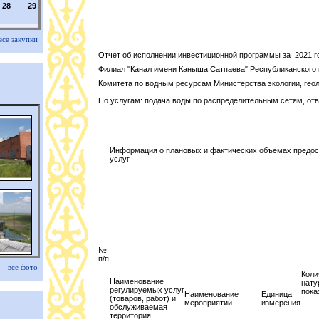
28
29
все закупки
Отчет об исполнении инвестиционной программы за 2021 г
Филиал "Канал имени Каныша Сатпаева" Республ
Комитета по водным ресурсам Министерства экологии, геол
По услугам: подача воды по распределительным сетям, отво
Информация о плановых и фактических объемах предос
услуг
№
п/п
все фото
Коли
Наименование
нату
регулируемых услуг
пока
Наименование
Единица
(товаров, работ) и
мероприятий
измерения
обслуживаемая
территория