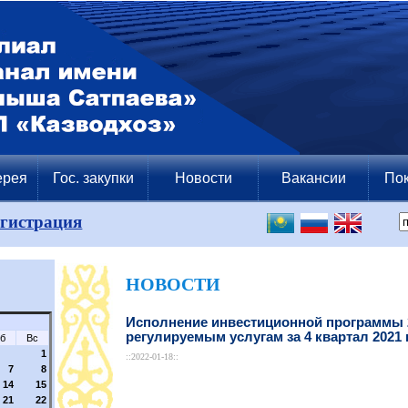
ерея
Гос. закупки
Новости
Вакансии
Пок
егистрация
НОВОСТИ
Исполнение инвестиционной программы 2
регулируемым услугам за 4 квартал 2021 
б
Вс
1
::2022-01-18::
7
8
14
15
21
22