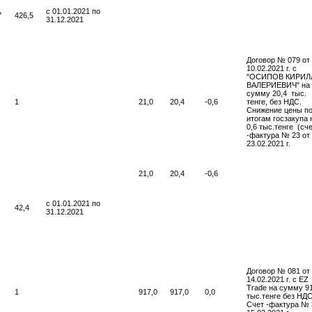
с 01.01.2021 по
7
426,5
31.12.2021
Договор № 079 от
10.02.2021 г. с
"ОСИПОВ КИРИЛ
ВАЛЕРИЕВИЧ" на
сумму 20,4 тыс.
1
21,0
20,4
-0,6
тенге, без НДС.
Снижение цены п
итогам госзакупа 
0,6 тыс.тенге (сч
-фактура № 23 от
23.02.2021 г.
21,0
20,4
-0,6
с 01.01.2021 по
42,4
31.12.2021
Договор № 081 от
14.02.2021 г. с EZ
Trade на сумму 91
1
917,0
917,0
0,0
тыс.тенге без НДС
Счет -фактура № 