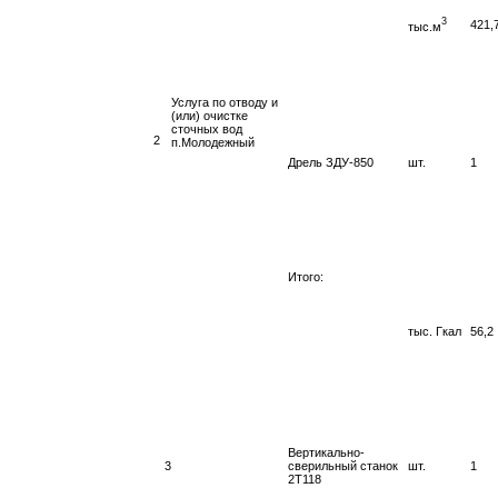
3
421,
тыс.м
Услуга по отводу и
(или) очистке
сточных вод
2
п.Молодежный
Дрель ЗДУ-850
шт.
1
Итого:
тыс. Гкал
56,2
Вертикально-
3
сверильный станок
шт.
1
2Т118