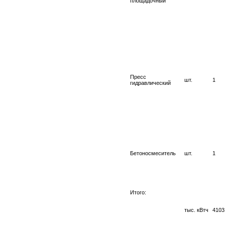
площадочный
Пресс
шт.
1
гидравлический
Бетоносмеситель
шт.
1
Итого:
тыс. кВтч
4103