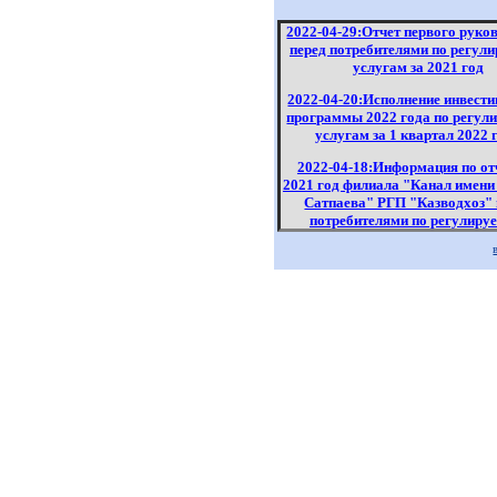
2022-04-29:Отчет первого руко
перед потребителями по регул
услугам за 2021 год
2022-04-20:Исполнение инвест
программы 2022 года по регу
услугам за 1 квартал 2022 
2022-04-18:Информация по от
2021 год филиала "Канал имен
Сатпаева" РГП "Казводхоз" 
потребителями по регулир
услугам
2022-04-18:Отчет об исполн
инвестиционной программ
регулируемым услугам за 20