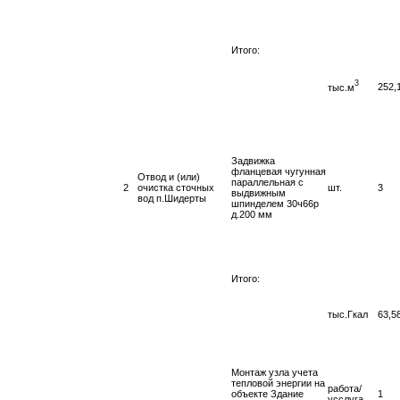
Итого:
3
252,
тыс.м
Задвижка
фланцевая чугунная
Отвод и (или)
параллельная с
2
очистка сточных
шт.
3
выдвижным
вод п.Шидерты
шпинделем 30ч66р
д.200 мм
Итого:
тыс.Гкал
63,5
Монтаж узла учета
тепловой энергии на
работа/
объекте Здание
1
усслуга