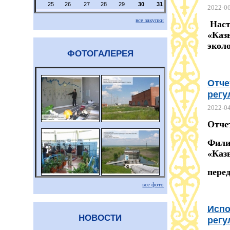
25
26
27
28
29
30
31
2022-0
все закупки
Наст
«Каз
эколо
ФОТОГАЛЕРЕЯ
Отче
регу
2022-0
Отче
Фили
«Каз
перед
все фото
Испо
НОВОСТИ
регу