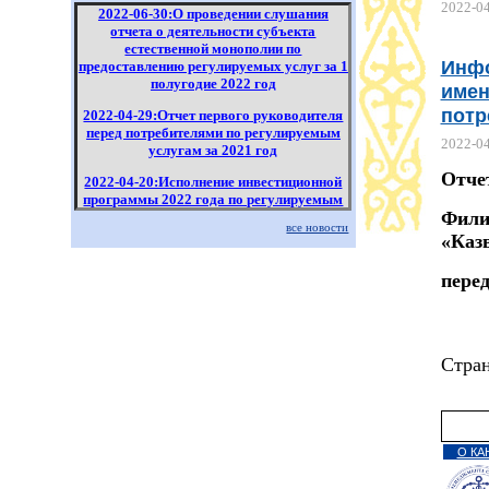
2022-0
2022-06-30:О проведении слушания
отчета о деятельности субъекта
естественной монополии по
Инфо
предоставлению регулируемых услуг за 1
полугодие 2022 год
имен
потр
2022-04-29:Отчет первого руководителя
перед потребителями по регулируемым
2022-0
услугам за 2021 год
Отче
2022-04-20:Исполнение инвестиционной
программы 2022 года по регулируемым
Фили
услугам за 1 квартал 2022 года
все новости
«Каз
2022-04-18:Информация по отчету за
2021 год филиала "Канал имени Каныша
перед
Сатпаева" РГП "Казводхоз" перед
потребителями по регулируемым
услугам
Стра
О КА