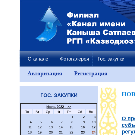
О канале
Фотогалерея
Гос. закупки
Авторизация
Регистрация
НО
ГОС. ЗАКУПКИ
Июль 2022
...>>
Пн
Вт
Ср
Чт
Пт
Сб
Вс
О пр
1
2
3
4
5
6
7
8
9
10
субъ
11
12
13
14
15
16
17
регу
18
19
20
21
22
23
24