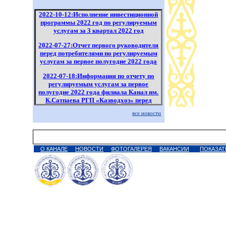
2022-10-12:Исполнение инвестиционной
программы 2022 год по регулируемым
услугам за 3 квартал 2022 год
2022-07-27:Отчет первого руководителя
перед потребителями по регулируемым
услугам за первое полугодие 2022 года
2022-07-18:Информация по отчету по
регулируемым услугам за первое
полугодие 2022 года филиала Канал им.
К.Сатпаева РГП «Казводхоз» перед
потребителями
все новости
2022-07-18:Информация по отчету по
регулируемым услугам за первое
полугодие 2022 года филиала Канал им.
К.Сатпаева РГП «Казводхоз» перед
О КАНАЛЕ
НОВОСТИ
ФОТОГАЛЕРЕЯ
ВАКАНСИИ
ПОКАЗАТ
потребителями