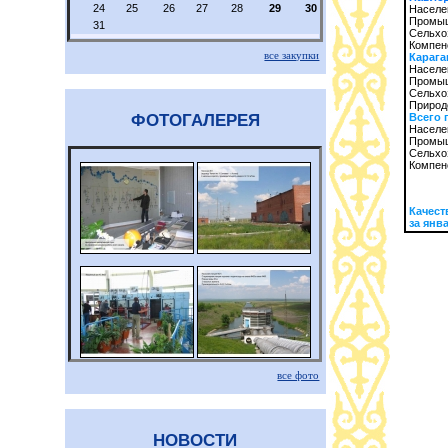
24
25
26
27
28
29
30
Населе
Промыш
31
Сельхо
Компен
все закупки
Карага
Населе
Промыш
Сельхо
Природ
ФОТОГАЛЕРЕЯ
Всего 
Населе
Промыш
Сельхо
Компен
Качест
за янва
все фото
НОВОСТИ