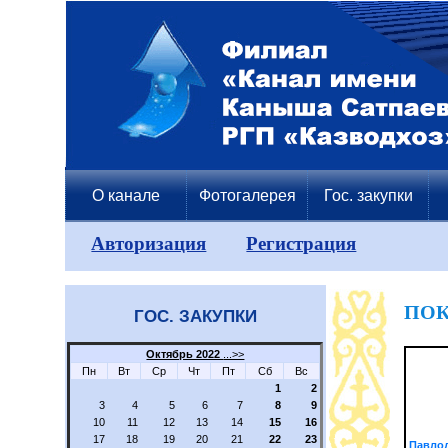
О канале
Фотогалерея
Гос. закупки
Авторизация
Регистрация
ПОК
ГОС. ЗАКУПКИ
Октябрь 2022
...>>
Пн
Вт
Ср
Чт
Пт
Сб
Вс
1
2
3
4
5
6
7
8
9
10
11
12
13
14
15
16
17
18
19
20
21
22
23
Павлод