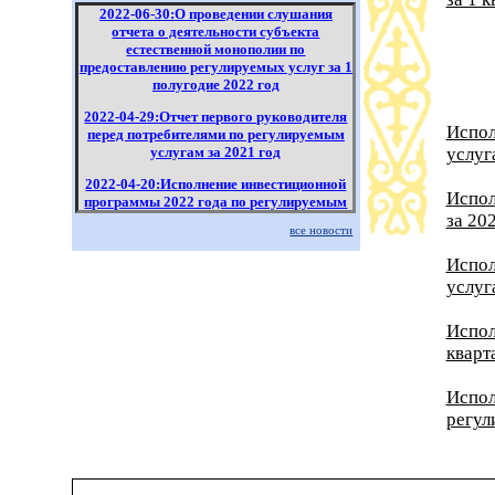
2022-06-30:О проведении слушания
отчета о деятельности субъекта
естественной монополии по
предоставлению регулируемых услуг за 1
полугодие 2022 год
2022-04-29:Отчет первого руководителя
Испол
перед потребителями по регулируемым
услугам за 2021 год
услуг
2022-04-20:Исполнение инвестиционной
Испол
программы 2022 года по регулируемым
за 20
услугам за 1 квартал 2022 года
все новости
2022-04-18:Информация по отчету за
Испол
2021 год филиала "Канал имени Каныша
услуг
Сатпаева" РГП "Казводхоз" перед
потребителями по регулируемым
услугам
Испол
кварт
Испол
регул