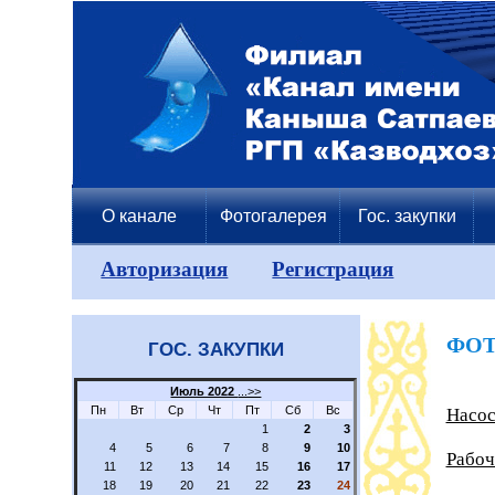
О канале
Фотогалерея
Гос. закупки
Авторизация
Регистрация
ФОТ
ГОС. ЗАКУПКИ
Июль 2022
...>>
Пн
Вт
Ср
Чт
Пт
Сб
Вс
Насос
1
2
3
4
5
6
7
8
9
10
Рабоч
11
12
13
14
15
16
17
18
19
20
21
22
23
24