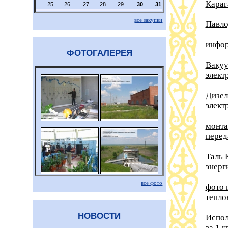
Караг
25
26
27
28
29
30
31
все закупки
Павло
инфор
ФОТОГАЛЕРЕЯ
Вакуу
элект
Дизел
элект
монта
перед
Таль 
энерг
все фото
фото 
тепло
НОВОСТИ
Испол
за 1 