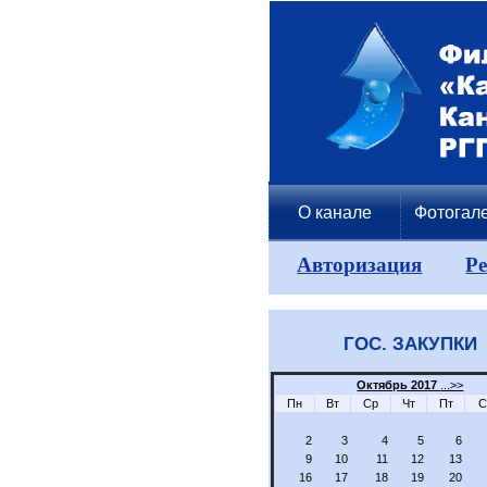
О канале
Фотогал
Авторизация
Р
ГОС. ЗАКУПКИ
Октябрь 2017
...>>
Пн
Вт
Ср
Чт
Пт
С
2
3
4
5
6
9
10
11
12
13
16
17
18
19
20