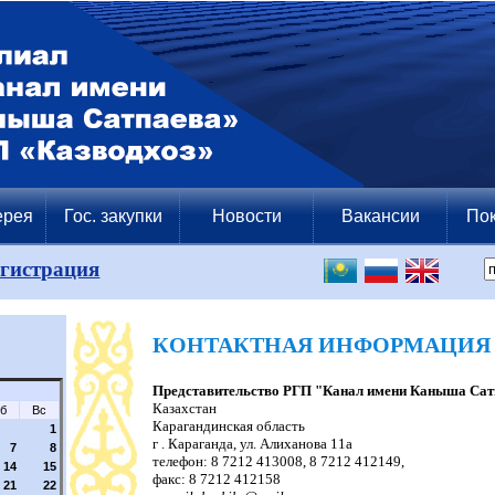
ерея
Гос. закупки
Новости
Вакансии
Пок
егистрация
КОНТАКТНАЯ ИНФОРМАЦИЯ
Представительство РГП "Канал имени Каныша Сат
Казахстан
б
Вс
Карагандинская область
1
г . Караганда, ул. Алиханова 11а
7
8
телефон: 8 7212 413008, 8 7212 412149,
14
15
факс: 8 7212 412158
21
22