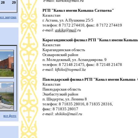
e-mail:
karkiks@mail.ru
28
29
РГП "Канал имени Каныша Сатпаева"
Казахстан
все закупки
г. Астана, ул. А.Пушкина 25/5
телефон: 8 7172 274410, факс: 8 7172 274419
e-mail:
askiks@mail
.ru
Карагандинский филиал РГП "Канал имени Каныш
Казахстан
Карагандинская область
Осакаровский район
п. Молодежный, ул. Аспандиярова. 9
телефон: 8 72148 21475, факс: 8 72148 21478
e-mail:
kfkiks@topmail.kz
Павлодарский филиал РГП "Канал имени Каныша
Казахстан
Павлодарская область
Экибастузкий район
п. Шидерты, ул. Ленина 8
телефон: 8 71835 28016, 8 71835 28316,
факс: 8 71835 28017
e-mail:
shikiks@mail.ru
все фото