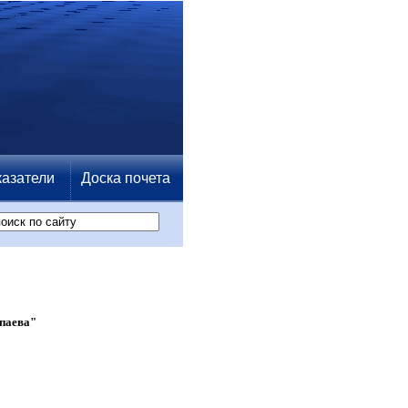
азатели
Доска почета
паева"