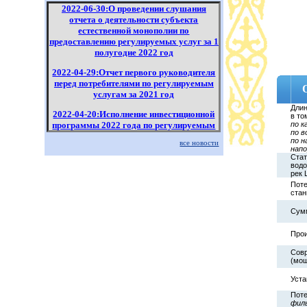
2022-06-30:О проведении слушания
отчета о деятельности субъекта
естественной монополии по
предоставлению регулируемых услуг за 1
полугодие 2022 год
2022-04-29:Отчет первого руководителя
перед потребителями по регулируемым
услугам за 2021 год
Длин
2022-04-20:Исполнение инвестиционной
в то
программы 2022 года по регулируемым
по к
по в
услугам за 1 квартал 2022 года
по н
все новости
напо
2022-04-18:Информация по отчету за
Стат
водо
2021 год филиала "Канал имени Каныша
рек 
Сатпаева" РГП "Казводхоз" перед
Поте
потребителями по регулируемым
стан
услугам
Сум
Прои
Совр
(мощ
Уста
Поте
фил