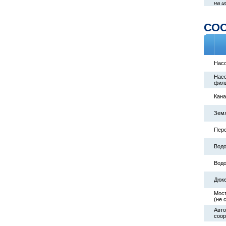
на и
СО
Насо
Насо
филь
Кан
Зем
Пер
Водо
Водо
Дюк
Мост
(не 
Авто
соо