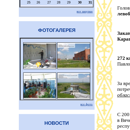
25
26
27
28
29
30
31
Голов
все закупки
левоб
ФОТОГАЛЕРЕЯ
Закан
Караг
272 к
Павло
За вр
потре
облас
все фото
С 200
в Вяч
НОВОСТИ
респу