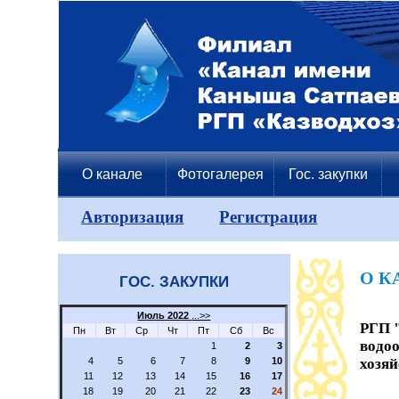
О канале
Фотогалерея
Гос. закупки
Авторизация
Регистрация
О К
ГОС. ЗАКУПКИ
Июль 2022
...>>
РГП 
Пн
Вт
Ср
Чт
Пт
Сб
Вс
водо
1
2
3
4
5
6
7
8
9
10
хозяй
11
12
13
14
15
16
17
18
19
20
21
22
23
24