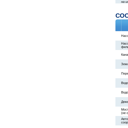
на и
СО
Насо
Насо
филь
Кан
Зем
Пер
Водо
Водо
Дюк
Мост
(не 
Авто
соо