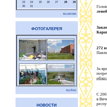
23
24
25
26
27
28
29
Голов
30
31
левоб
все закупки
Закан
ФОТОГАЛЕРЕЯ
Караг
272 к
Павло
За вр
потре
облас
все фото
С 200
в Вяч
респу
НОВОСТИ