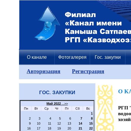
О канале
Фотогалерея
Гос. закупки
Авторизация
Регистрация
О К
ГОС. ЗАКУПКИ
Май 2022
...>>
РГП 
Пн
Вт
Ср
Чт
Пт
Сб
Вс
водо
1
2
3
4
5
6
7
8
хозяй
9
10
11
12
13
14
15
16
17
18
19
20
21
22