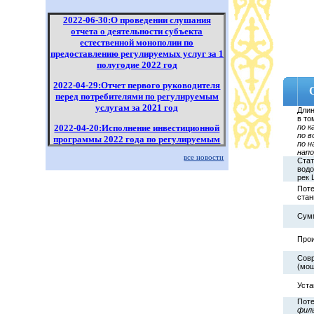
2022-06-30:О проведении слушания
отчета о деятельности субъекта
естественной монополии по
предоставлению регулируемых услуг за 1
полугодие 2022 год
2022-04-29:Отчет первого руководителя
перед потребителями по регулируемым
услугам за 2021 год
Длин
в то
2022-04-20:Исполнение инвестиционной
по к
по в
программы 2022 года по регулируемым
по н
услугам за 1 квартал 2022 года
напо
все новости
Стат
водо
2022-04-18:Информация по отчету за
рек 
2021 год филиала "Канал имени Каныша
Поте
Сатпаева" РГП "Казводхоз" перед
стан
потребителями по регулируемым
услугам
Сум
Прои
Совр
(мощ
Уста
Поте
фил