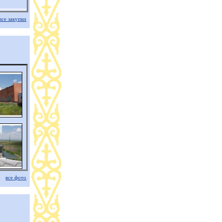
все закупки
все фото