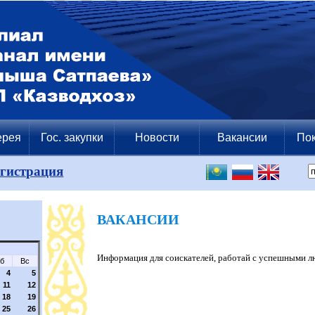
ерея
Гос. закупки
Новости
Вакансии
Пок
егистрация
ВАКАНСИИ
Информация для соискателей, работай с успешными л
б
Вс
4
5
11
12
18
19
25
26