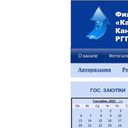
О канале
Фотогал
Авторизация
Р
ГОС. ЗАКУПКИ
Сентябрь 2021
...>>
Пн
Вт
Ср
Чт
Пт
С
1
2
3
6
7
8
9
10
13
14
15
16
17
20
21
22
23
24