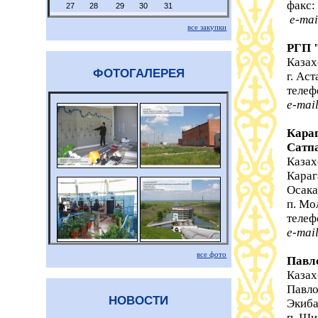
факс:
27
28
29
30
31
e-mai
все закупки
РГП 
Казах
ФОТОГАЛЕРЕЯ
г. Ас
телеф
e-mai
Кара
Сатп
Казах
Караг
Осака
п. Мо
телеф
e-mai
все фото
Павл
Казах
Павло
НОВОСТИ
Экиба
п. Ши