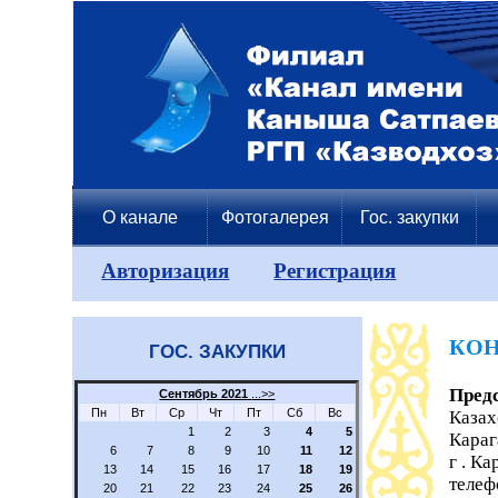
О канале
Фотогалерея
Гос. закупки
Авторизация
Регистрация
КОН
ГОС. ЗАКУПКИ
Пред
Сентябрь 2021
...>>
Пн
Вт
Ср
Чт
Пт
Сб
Вс
Казах
1
2
3
4
5
Караг
6
7
8
9
10
11
12
г . Ка
13
14
15
16
17
18
19
телеф
20
21
22
23
24
25
26