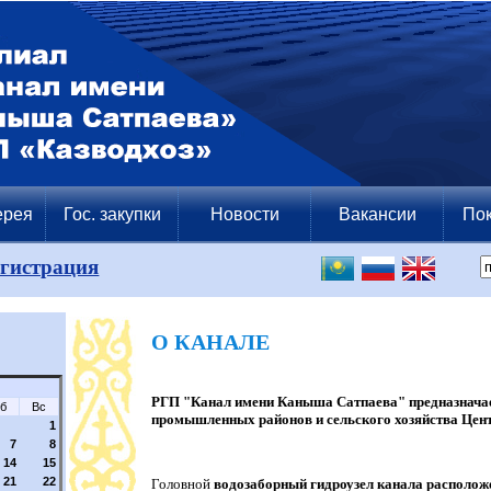
ерея
Гос. закупки
Новости
Вакансии
Пок
егистрация
О КАНАЛЕ
РГП "Канал имени Каныша Сатпаева" предназначае
б
Вс
промышленных районов и сельского хозяйства Цент
1
7
8
14
15
21
22
Головной
водозаборный гидроузел канала расположе