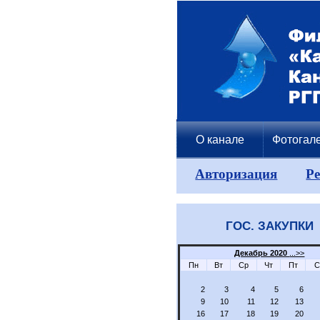
О канале
Фотогал
Авторизация
Р
ГОС. ЗАКУПКИ
Декабрь 2020
...>>
Пн
Вт
Ср
Чт
Пт
С
2
3
4
5
6
9
10
11
12
13
16
17
18
19
20