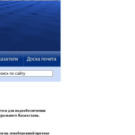
азатели
Доска почета
тся для водообеспечeния
рального Казахстана.
н на левобережной протоке