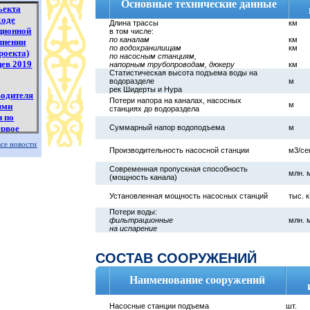
Основные технические данные
ъекта
ходе
Длина трассы
км
ционной
в том числе:
по каналам
км
лнении
по водохранилищам
км
роекта)
по насосным станциям,
цев 2019
напорным трубопроводам, дюкеру
км
Статистическая высота подъема воды на
водоразделе
м
рек Шидерты и Нура
водителя
Потери напора на каналах, насосных
м
ыми
станциях до водораздела
и по
ервое
Суммарный напор водоподъема
м
все новости
Производительность насосной станции
м3/се
тчету
Современная пропускная способность
ва РГП
млн. м
(мощность канала)
лями по
ервое
Установленная мощность насосных станций
тыс. к
Потери воды:
фильтрационные
млн. м
ении
на испарение
 по
еделению
СОСТАВ СООРУЖЕНИЙ
Наименование сооружений
Насосные станции подъема
шт.