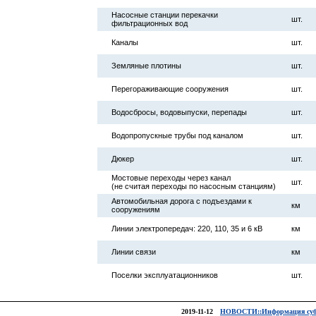
Насосные станции перекачки
шт.
фильтрационных вод
Каналы
шт.
Земляные плотины
шт.
Перегораживающие сооружения
шт.
Водосбросы, водовыпуски, перепады
шт.
Водопропускные трубы под каналом
шт.
Дюкер
шт.
Мостовые переходы через канал
шт.
(не считая переходы по насосным станциям)
Автомобильная дорога с подъездами к
км
сооружениям
Линии электропередач: 220, 110, 35 и 6 кВ
км
Линии связи
км
Поселки эксплуатационников
шт.
2019-11-12
НОВОСТИ::Информация субъекта е