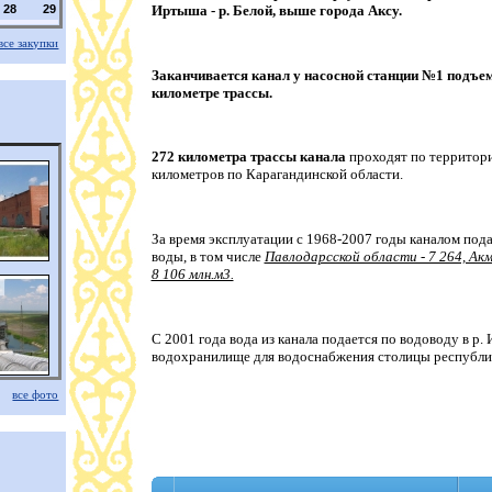
Иртыша - р. Белой, выше города Аксу.
28
29
все закупки
Заканчивается канал у насосной станции №1 подъем
километре трассы.
272 километра трассы канала
проходят по территори
километров по Карагандинской области.
За время эксплуатации с 1968-2007 годы каналом под
воды, в том числе
Павлодарсской области - 7 264, Акм
8 106 млн.м3.
С 2001 года вода из канала подается по водоводу в р.
водохранилище для водоснабжения столицы республик
все фото