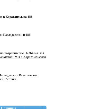
а г. Караганды, на 458
и Павлодарской и 186
ано потребителям 16 364 млн.м3
олинской - 994 и Карагандинской
 Ишим, далее в Вячеславское
и - Астаны.
Единица