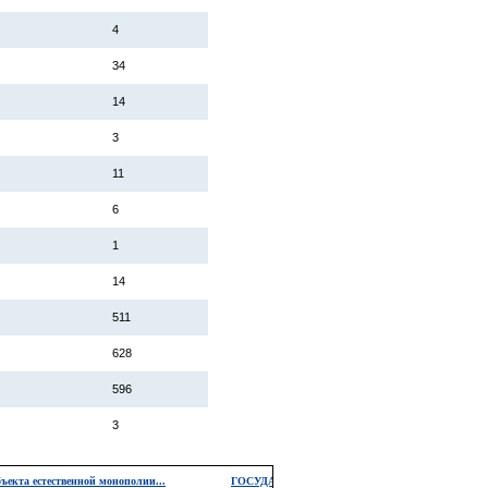
4
34
14
3
11
6
1
14
511
628
596
3
стественной монополии...
ГОСУДАРСТВЕННЫЕ ЗАКУПКИ::...
2019-07-